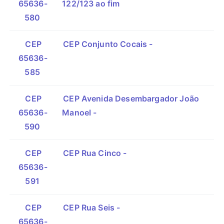
65636-
122/123 ao fim
580
CEP
CEP Conjunto Cocais -
65636-
585
CEP
CEP Avenida Desembargador João
65636-
Manoel -
590
CEP
CEP Rua Cinco -
65636-
591
CEP
CEP Rua Seis -
65636-