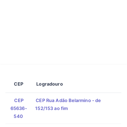
CEP
Logradouro
CEP
CEP Rua Adão Belarmino - de
65636-
152/153 ao fim
540