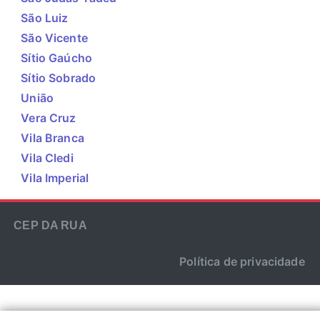
São Luiz
São Vicente
Sítio Gaúcho
Sítio Sobrado
União
Vera Cruz
Vila Branca
Vila Cledi
Vila Imperial
CEP DA RUA
Política de privacidade