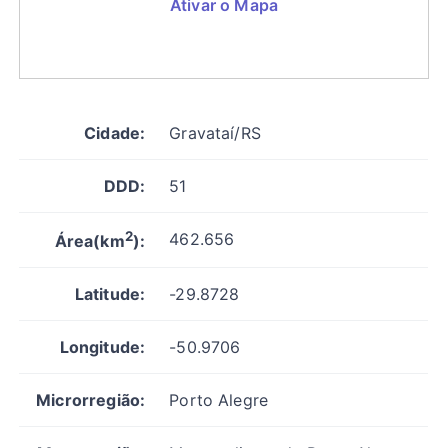
Ativar o Mapa
Cidade:
Gravataí/RS
DDD:
51
2
462.656
Área(km
):
Latitude:
-29.8728
Longitude:
-50.9706
Microrregião:
Porto Alegre