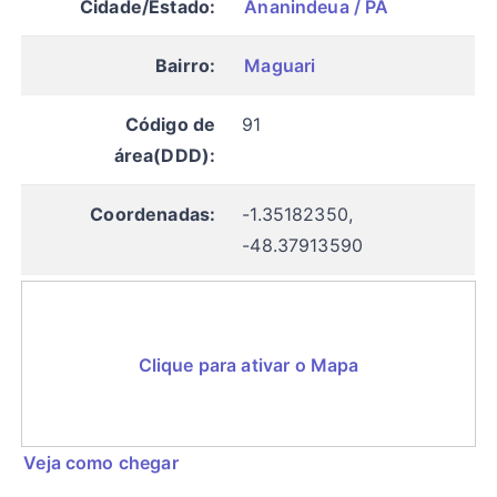
Cidade/Estado:
Ananindeua / PA
Bairro:
Maguari
Código de
91
área(DDD):
Coordenadas:
-1.35182350,
-48.37913590
Clique para ativar o Mapa
Veja como chegar