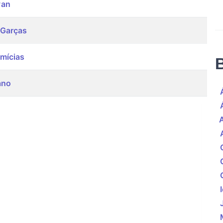
van
 Garças
mícias
ano