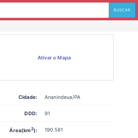
BUSCAR
Ativar o Mapa
Cidade:
Ananindeua/PA
DDD:
91
2
190.581
Área(km
):