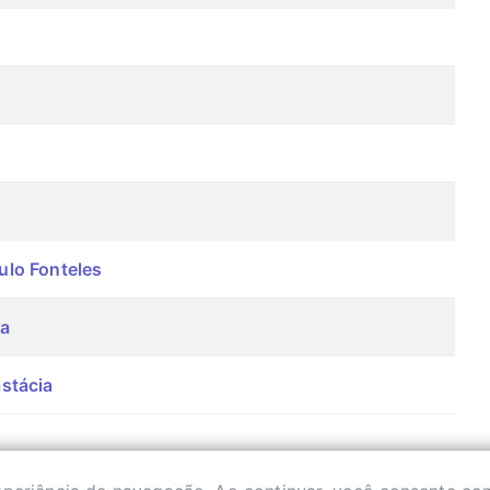
lo Fonteles
a
stácia