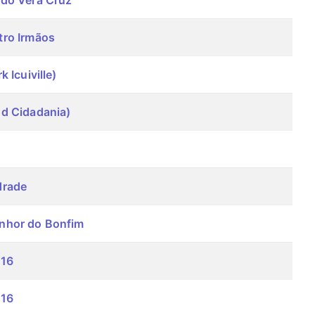
do Vera Cruz
ro Irmãos
 Icuiville)
d Cidadania)
drade
nhor do Bonfim
316
316