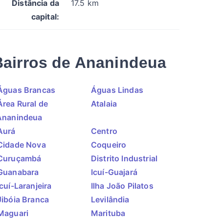
Distância da
17.5 km
capital:
Bairros de Ananindeua
Águas Brancas
Águas Lindas
Área Rural de
Atalaia
Ananindeua
Aurá
Centro
Cidade Nova
Coqueiro
Curuçambá
Distrito Industrial
Guanabara
Icuí-Guajará
Icuí-Laranjeira
Ilha João Pilatos
Jibóia Branca
Levilândia
Maguari
Marituba