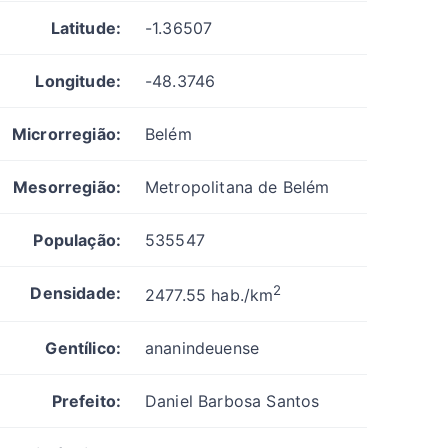
Latitude:
-1.36507
Longitude:
-48.3746
Microrregião:
Belém
Mesorregião:
Metropolitana de Belém
População:
535547
2
Densidade:
2477.55 hab./km
Gentílico:
ananindeuense
Prefeito:
Daniel Barbosa Santos