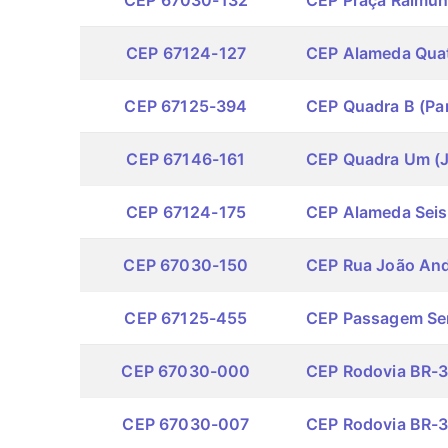
CEP 67030-132
CEP Praça Raimun
CEP 67124-127
CEP Alameda Quat
CEP 67125-394
CEP Quadra B (Park
CEP 67146-161
CEP Quadra Um (J
CEP 67124-175
CEP Alameda Seis
CEP 67030-150
CEP Rua João An
CEP 67125-455
CEP Passagem Se
CEP 67030-000
CEP Rodovia BR-
CEP 67030-007
CEP Rodovia BR-