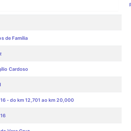
s de Família
z
ílio Cardoso
I
16 - do km 12,701 ao km 20,000
316