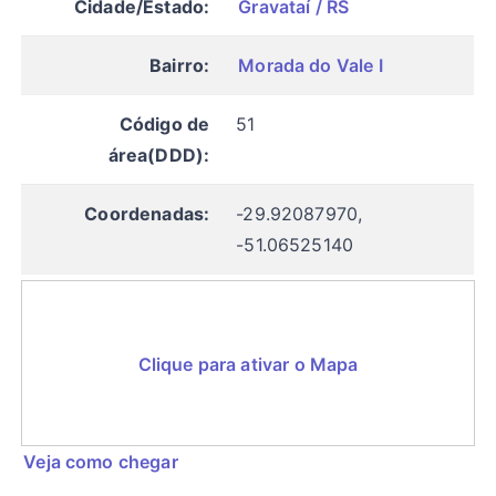
Cidade/Estado:
Gravataí / RS
Bairro:
Morada do Vale I
Código de
51
área(DDD):
Coordenadas:
-29.92087970,
-51.06525140
Clique para ativar o Mapa
Veja como chegar