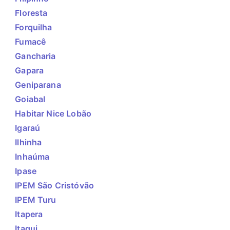
Floresta
Forquilha
Fumacê
Gancharia
Gapara
Geniparana
Goiabal
Habitar Nice Lobão
Igaraú
Ilhinha
Inhaúma
Ipase
IPEM São Cristóvão
IPEM Turu
Itapera
Itaqui