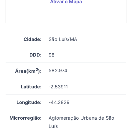
Ativar o Mapa
Cidade:
São Luís/MA
DDD:
98
2
582.974
Área(km
):
Latitude:
-2.53911
Longitude:
-44.2829
Microrregião:
Aglomeração Urbana de São
Luís