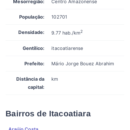
Mesorregião:
Centro Amazonense
População:
102701
2
Densidade:
9.77 hab./km
Gentílico:
itacoatiarense
Prefeito:
Mário Jorge Bouez Abrahim
Distância da
km
capital:
Bairros de Itacoatiara
Araújo Costa