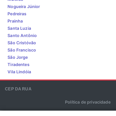
Nogueira Júnior
Pedreiras
Prainha
Santa Luzia
Santo Antônio
São Cristóvão
São Francisco
São Jorge
Tiradentes
Vila Lindóia
CEP DA RUA
Política de privacidade