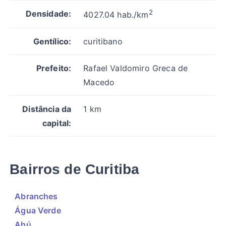
2
Densidade:
4027.04 hab./km
Gentílico:
curitibano
Prefeito:
Rafael Valdomiro Greca de
Macedo
Distância da
1 km
capital:
Bairros de Curitiba
Abranches
Água Verde
Ahú