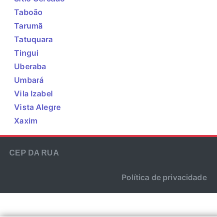
Taboão
Tarumã
Tatuquara
Tingui
Uberaba
Umbará
Vila Izabel
Vista Alegre
Xaxim
CEP DA RUA
Política de privacidade