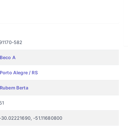
91170-582
Beco A
Porto Alegre / RS
Rubem Berta
51
-30.02221690, -51.11680800