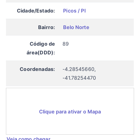
Cidade/Estado:
Picos / PI
Bairro:
Belo Norte
Código de
89
área(DDD):
Coordenadas:
-4.28545660,
-41.78254470
Clique para ativar o Mapa
Veja como chegar