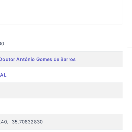
00
Doutor Antônio Gomes de Barros
 AL
240, -35.70832830