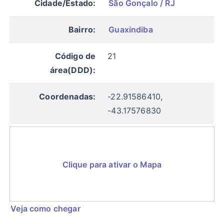
Cidade/Estado:
São Gonçalo / RJ
Bairro:
Guaxindiba
Código de
21
área(DDD):
Coordenadas:
-22.91586410,
-43.17576830
Clique para ativar o Mapa
Veja como chegar