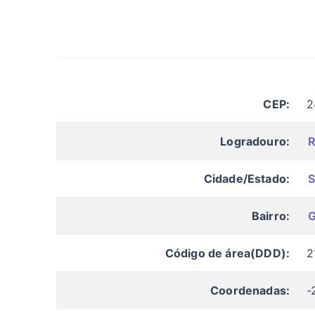
CEP:
2
Logradouro:
R
Cidade/Estado:
S
Bairro:
G
Código de área(DDD):
2
Coordenadas:
-