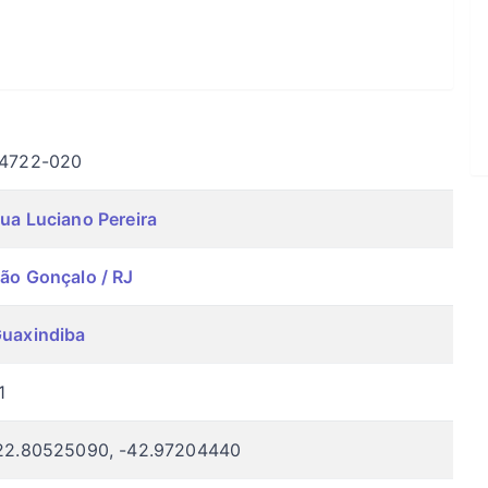
4722-020
ua Luciano Pereira
ão Gonçalo / RJ
uaxindiba
1
22.80525090, -42.97204440