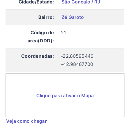
Cidade/Estado:
São Gonçalo / RJ
Bairro:
Zé Garoto
Código de
21
área(DDD):
Coordenadas:
-22.80595440,
-42.98487700
Clique para ativar o Mapa
Veja como chegar