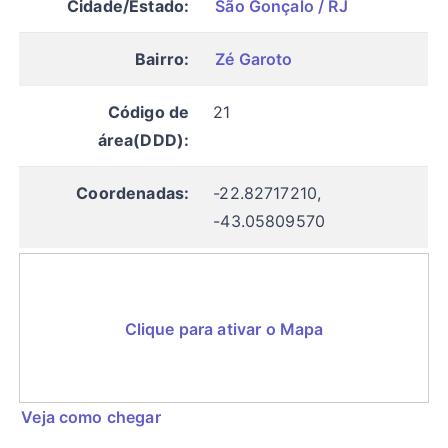
Cidade/Estado:
São Gonçalo / RJ
Bairro:
Zé Garoto
Código de
21
área(DDD):
Coordenadas:
-22.82717210,
-43.05809570
Clique para ativar o Mapa
Veja como chegar