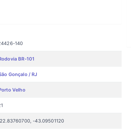
24426-140
Rodovia BR-101
São Gonçalo / RJ
Porto Velho
21
-22.83760700, -43.09501120