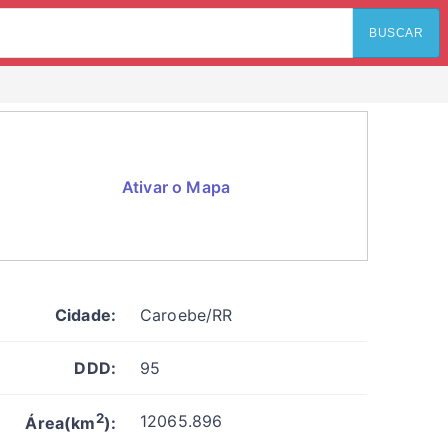
BUSCAR
Ativar o Mapa
Cidade:
Caroebe/RR
DDD:
95
2
12065.896
Área(km
):