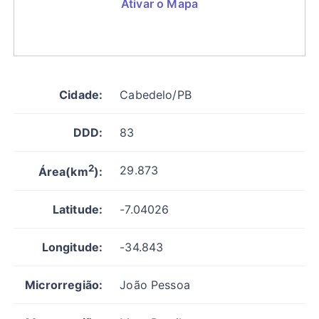
Ativar o Mapa
Cidade:
Cabedelo/PB
DDD:
83
2
29.873
Área(km
):
Latitude:
-7.04026
Longitude:
-34.843
Microrregião:
João Pessoa