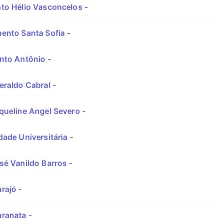
to Hélio Vasconcelos -
ento Santa Sofia -
nto Antônio -
raldo Cabral -
queline Angel Severo -
ade Universitária -
é Vanildo Barros -
rajó -
ranata -