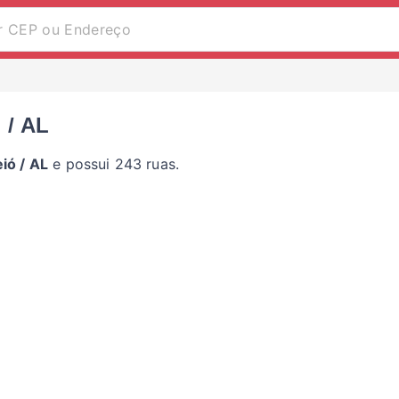
 / AL
ió / AL
e possui 243 ruas.