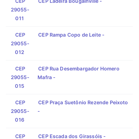
CEP
CEP Ladeira Bougainville -
29055-
011
CEP
CEP Rampa Copo de Leite -
29055-
012
CEP
CEP Rua Desembargador Homero
29055-
Mafra -
015
CEP
CEP Praça Suetônio Rezende Peixoto
29055-
-
016
CEP
CEP Escada dos Girassóis -