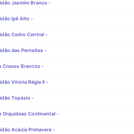
idão Jasmim Branco -
dão Ipê Alto -
idão Cedro Central -
idão das Pernaltas -
a Cravos Brancos -
dão Vitória Régia II -
idão Topázio -
a Orquídeas Continental -
idão Acácia Primavera -