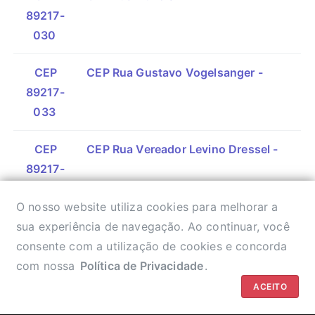
89217-
030
CEP
CEP Rua Gustavo Vogelsanger -
89217-
033
CEP
CEP Rua Vereador Levino Dressel -
89217-
035
O nosso website utiliza cookies para melhorar a
CEP
CEP Rua Alfredo Ritzmann -
sua experiência de navegação. Ao continuar, você
89217-
consente com a utilização de cookies e concorda
038
com nossa
Política de Privacidade
.
ACEITO
CEP
CEP Rua Salvador -