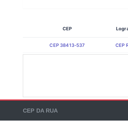
CEP
Logr
CEP 38413-537
CEP R
CEP DA RUA