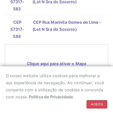
57317-
(Lot N Sra do Socorro)
583
CEP
CEP Rua Marinita Gomes de Lima -
57317-
(Lot N Sra do Socorro)
584
Clique aqui para ativar o Mapa
O nosso website utiliza cookies para melhorar a
sua experiência de navegação. Ao continuar, você
consente com a utilização de cookies e concorda
CEP DA RUA
com nossa
Política de Privacidade
.
ACEITO
Política de privacidade